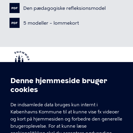
Den
pædagogiske
refleksionsmodel
5
modeller
–
lommekort
Denne hjemmeside bruger
Cookieindstillinger
cookies
KONTAKT
De indsamlede data bruges kun internt i
Uddannelse København
Københavns Kommune til at kunne vise fx videoer
og kort på hjemmesiden og forbedre den generelle
Kontakt og telefontider
brugeroplevelse. For at kunne læse
Serridslevvej 2A, 1. sal