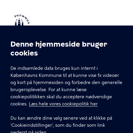
Denne hjemmeside bruger
Cookieindstillinger
cookies
KONTAKT
De indsamlede data bruges kun internt i
Uddannelse København
Københavns Kommune til at kunne vise fx videoer
og kort på hjemmesiden og forbedre den generelle
Kontakt og telefontider
brugeroplevelse. For at kunne læse
Serridslevvej 2A, 1. sal
cookiepolitikken skal du acceptere nødvendige
2100 København Ø
cookies.
Læs hele vores cookiepolitik her
35 30 39 35
Du kan ændre dine valg senere ved at klikke på
'Cookieindstillinger', som du finder som link
LINKS
nederst på siden.