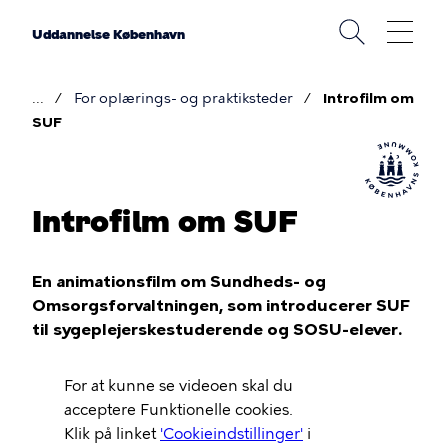
Gå
til
Uddannelse København
hovedindhold
For oplærings- og praktiksteder
Introfilm om
Brødkrumme
SUF
Introfilm om SUF
En animationsfilm om Sundheds- og
Omsorgsforvaltningen, som introducerer SUF
til sygeplejerskestuderende og SOSU-elever.
Video
For at kunne se videoen skal du
Url
acceptere Funktionelle cookies.
Klik på linket
'Cookieindstillinger'
i