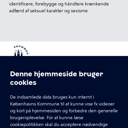
identificere, forebygge og håndtere krænkende
adfærd af seksuel karakter og sexisme.
Denne hjemmeside bruger
Cookieindstillinger
cookies
KONTAKT
De indsamlede data bruges kun internt i
Uddannelse København
Københavns Kommune til at kunne vise fx videoer
og kort på hjemmesiden og forbedre den generelle
Kontakt og telefontider
brugeroplevelse. For at kunne læse
Serridslevvej 2A, 1. sal
cookiepolitikken skal du acceptere nødvendige